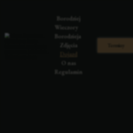
Terminy na 2027 już dostępne.
Zarezerwuj swój wieczór.
Borodziej
Wieczory 
Borodzieja
Zdjęcia
Terminy
Dojazd
O nas
Regulamin